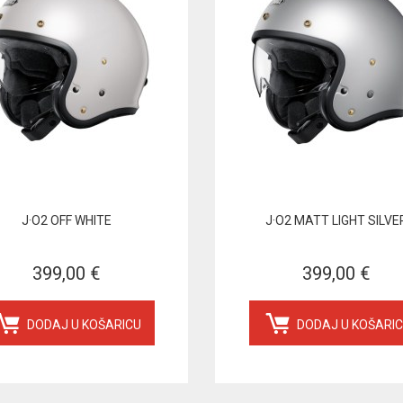
J·O2 OFF WHITE
J·O2 MATT LIGHT SILVE
399,00 €
399,00 €
DODAJ U KOŠARICU
DODAJ U KOŠARI