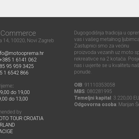
ć Commerce
Dugogodišnja tradicija u opre
vas i vašeg metalnog ljubimca
 14, 10020, Novi Zagreb
Zastupnici smo za većinu
proizvoda vezanih uz moto sp
nfo@motooprema.hr
rekreativce na 2 kotača. Posje
+385 1 6141 062
nas i uvjerite se u kvalitetu na
85 95 959 3425
ponude.
5 1 6542 866
OIB
: 91110353058
rijeme
:
MBS
: 080281995
9,00 do 19,00
Temeljni kapital
: 3.220,00 E
,00 do 13,00
Odgovorna osoba
: Marijan Š
ended by
MOTO TOUR CROATIA
RLAND
ACIGE