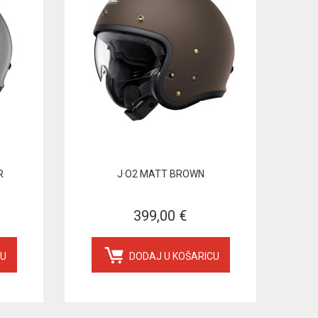
R
J·O2 MATT BROWN
399,00 €
CU
DODAJ U KOŠARICU