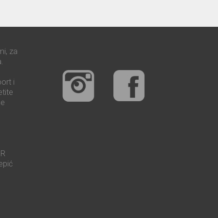
mi, za
.
ort i
tite
še
UR
epić