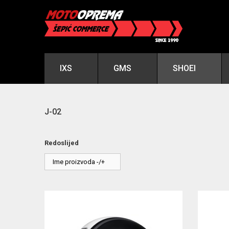
IXS
GMS
SHOEI
J-02
Redoslijed
Ime proizvoda -/+