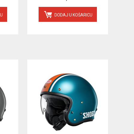
CU
DODAJ U KOŠARICU