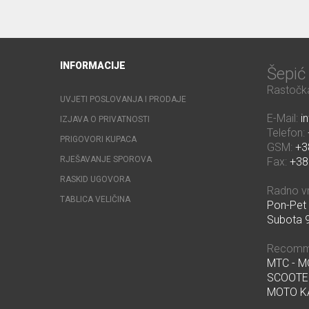
INFORMACIJE
Šepi
Rastočka
UVJETI POSLOVANJA I PRODAJE
E-Mail:
i
IZJAVA O PRIVATNOSTI
Telefon:
PRIGOVORI KUPACA
GSM:
+3
RJEŠAVANJE SPOROVA
Fax:
+38
RASKID UGOVORA
Radno v
TABLICA VELIČINA
Pon-Pet 
Subota 9
Recomm
MTC - 
SCOOTE
MOTO K