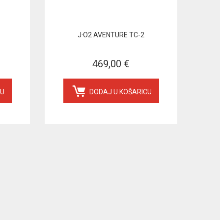
J·O2 AVENTURE TC-2
469,00 €
CU
DODAJ U KOŠARICU