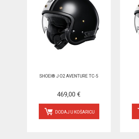
SHOEI® J·O2 AVENTURE TC-5
469,00 €
DODAJ U KOŠARICU