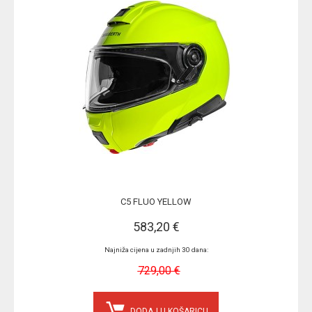
C5 FLUO YELLOW
583,20 €
Najniža cijena u zadnjih 30 dana:
729,00 €
DODAJ U KOŠARICU