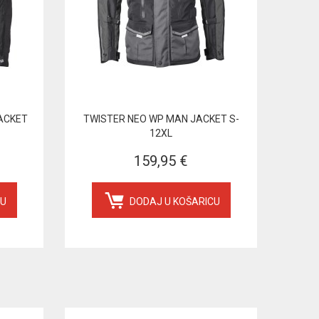
ACKET
TWISTER NEO WP MAN JACKET S-
12XL
159,95 €
CU
DODAJ U KOŠARICU