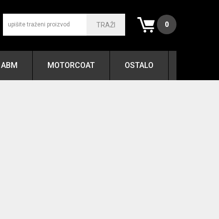
0
TRAŽI
ABM
MOTORCOAT
OSTALO