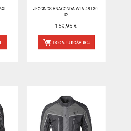
6XL
JEGGINGS ANACONDA W26-48 L30-
32
159,95 €
CU
DODAJ U KOŠARICU