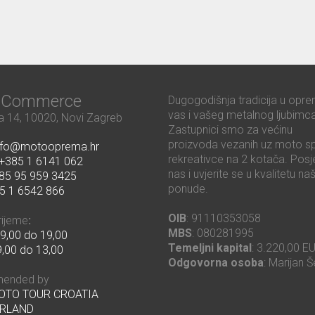
ć Commerce
Dugogodišnja tradicija u opre
vas i vašeg metalnog ljubimca
 14, 10020, Novi Zagreb
Zastupnici smo za većinu
proizvoda vezanih uz moto sp
nfo@motooprema.hr
rekreativce na 2 kotača. Posje
+385 1 6141 062
nas i uvjerite se u kvalitetu na
85 95 959 3425
ponude.
5 1 6542 866
OIB
: 91110353058
rijeme
:
MBS
: 080281995
9,00 do 19,00
Temeljni kapital
: 3.220,00 E
,00 do 13,00
Odgovorna osoba
: Marijan Š
ended by
MOTO TOUR CROATIA
RLAND