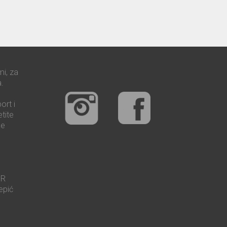
mi, za
.
ort i
tite
še
UR
epić