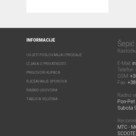
INFORMACIJE
Šepi
Rastočka
UVJETI POSLOVANJA I PRODAJE
E-Mail:
i
IZJAVA O PRIVATNOSTI
Telefon:
PRIGOVORI KUPACA
GSM:
+3
RJEŠAVANJE SPOROVA
Fax:
+38
RASKID UGOVORA
Radno v
TABLICA VELIČINA
Pon-Pet 
Subota 9
Recomm
MTC - 
SCOOTE