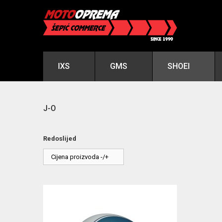
IXS
GMS
SHOEI
J-O
Redoslijed
Cijena proizvoda -/+