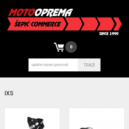
0
TRAŽI
IXS