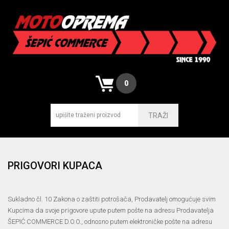
0
TRAŽI
PRIGOVORI KUPACA
Sukladno čl. 10 Zakona o zaštiti potrošača, Prodavatelj omogućuje svim
Kupcima da svoje prigovore upute putem pošte na adresu Prodavatelja
ŠEPIĆ COMMERCE D.O.O., odnosno putem elektroničke pošte na adresu