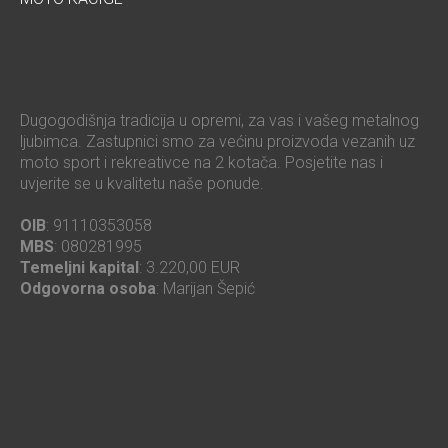
Dugogodišnja tradicija u opremi, za vas i vašeg metalnog
ljubimca. Zastupnici smo za većinu proizvoda vezanih uz
moto sport i rekreativce na 2 kotača. Posjetite nas i
uvjerite se u kvalitetu naše ponude.
OIB
: 91110353058
MBS
: 080281995
Temeljni kapital
: 3.220,00 EUR
Odgovorna osoba
: Marijan Šepić