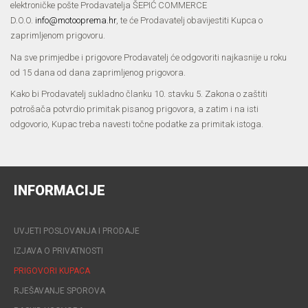
elektroničke pošte Prodavatelja ŠEPIĆ COMMERCE
D.O.O.
info@motooprema.hr
, te će Prodavatelj obavijestiti Kupca o
zaprimljenom prigovoru.
Na sve primjedbe i prigovore Prodavatelj će odgovoriti najkasnije u roku
od 15 dana od dana zaprimljenog prigovora.
Kako bi Prodavatelj sukladno članku 10. stavku 5. Zakona o zaštiti
potrošača potvrdio primitak pisanog prigovora, a zatim i na isti
odgovorio, Kupac treba navesti točne podatke za primitak istoga.
INFORMACIJE
UVJETI POSLOVANJA I PRODAJE
IZJAVA O PRIVATNOSTI
PRIGOVORI KUPACA
RJEŠAVANJE SPOROVA