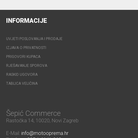
INFORMACIJE
UVJETI POSLOVANJA I PRODAJE
IZJAVA O PRIVATNOSTI
PRIGOVORI KUPACA
RJEŠAVANJE SPOROVA
RASKID UGOVORA
TABLICA VELIČINA
Šepić Commerce
Rastočka 14, 10020, Novi Zagreb
E-Mail:
info@motooprema.hr