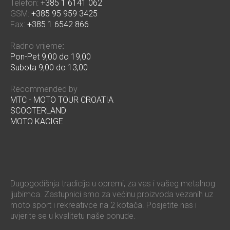
Telefon:
+385 1 6141 062
GSM:
+385 95 959 3425
Fax:
+385 1 6542 866
Radno vrijeme
:
Pon-Pet 9,00 do 19,00
Subota 9,00 do 13,00
Recommended by
MTC - MOTO TOUR CROATIA
SCOOTERLAND
MOTO KACIGE
Dugogodišnja tradicija u opremi, za vas i vašeg metalnog
ljubimca. Zastupnici smo za većinu proizvoda vezanih uz
moto sport i rekreativce na 2 kotača. Posjetite nas i
uvjerite se u kvalitetu naše ponude.