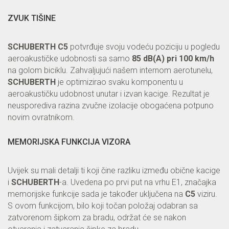
ZVUK TIŠINE
SCHUBERTH C5
potvrđuje svoju vodeću poziciju u pogledu
aeroakustičke udobnosti sa samo
85 dB(A) pri 100 km/h
na golom biciklu. Zahvaljujući našem internom aerotunelu,
SCHUBERTH
je optimizirao svaku komponentu u
aeroakustičku udobnost unutar i izvan kacige. Rezultat je
neusporediva razina zvučne izolacije obogaćena potpuno
novim ovratnikom.
MEMORIJSKA FUNKCIJA VIZORA
Uvijek su mali detalji ti koji čine razliku između obične kacige
i
SCHUBERTH
-a. Uvedena po prvi put na vrhu E1, značajka
memorijske funkcije sada je također uključena na
C5
viziru.
S ovom funkcijom, bilo koji točan položaj odabran sa
zatvorenom šipkom za bradu, održat će se nakon