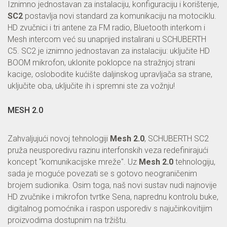
Iznimno jednostavan za instalaciju, konfiguraciju i korištenje,
SC2
postavlja novi standard za komunikaciju na motociklu.
HD zvučnici i tri antene za FM radio, Bluetooth interkom i
Mesh intercom već su unaprijed instalirani u SCHUBERTH
C5. SC2 je iznimno jednostavan za instalaciju: uključite HD
BOOM mikrofon, uklonite poklopce na stražnjoj strani
kacige, oslobodite kućište daljinskog upravljača sa strane,
uključite oba, uključite ih i spremni ste za vožnju!
MESH 2.0
Zahvaljujući novoj tehnologiji
Mesh 2.0
, SCHUBERTH SC2
pruža neusporedivu razinu interfonskih veza redefinirajući
koncept "komunikacijske mreže". Uz
Mesh 2.0
tehnologiju,
sada je moguće povezati se s gotovo neograničenim
brojem sudionika. Osim toga, naš novi sustav nudi najnovije
HD zvučnike i mikrofon tvrtke Sena, naprednu kontrolu buke,
digitalnog pomoćnika i raspon usporediv s najučinkovitijim
proizvodima dostupnim na tržištu.