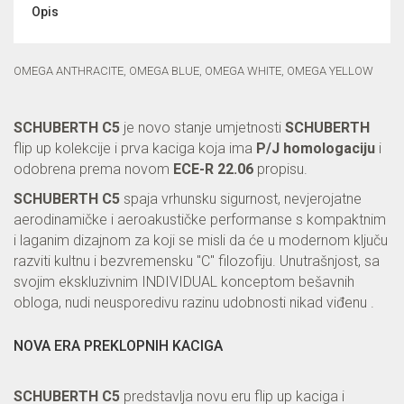
Opis
OMEGA ANTHRACITE, OMEGA BLUE, OMEGA WHITE, OMEGA YELLOW
SCHUBERTH C5
je novo stanje umjetnosti
SCHUBERTH
flip up kolekcije i prva kaciga koja ima
P/J homologaciju
i
odobrena prema novom
ECE-R 22.06
propisu.
SCHUBERTH C5
spaja vrhunsku sigurnost, nevjerojatne
aerodinamičke i aeroakustičke performanse s kompaktnim
i laganim dizajnom za koji se misli da će u modernom ključu
razviti kultnu i bezvremensku "C" filozofiju. Unutrašnjost, sa
svojim ekskluzivnim INDIVIDUAL konceptom bešavnih
obloga, nudi neusporedivu razinu udobnosti nikad viđenu .
NOVA ERA PREKLOPNIH KACIGA
SCHUBERTH C5
predstavlja novu eru flip up kaciga i