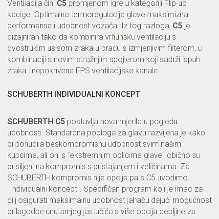
Ventilacija čini
C5
promjenom igre u kategoriji Flip-up
kacige. Optimalna termoregulacija glave maksimizira
performanse i udobnost vozača. Iz tog razloga,
C5
je
dizajniran tako da kombinira vrhunsku ventilaciju s
dvostrukim usisom zraka u bradu s izmjenjivim filterom, u
kombinaciji s novim stražnjim spojlerom koji sadrži ispuh
zraka i nepokrivene EPS ventilacijske kanale.
SCHUBERTH INDIVIDUALNI KONCEPT
SCHUBERTH C5
postavlja nova mjerila u pogledu
udobnosti. Standardna podloga za glavu razvijena je kako
bi ponudila beskompromisnu udobnost svim našim
kupcima, ali oni s "ekstremnim oblicima glave" obično su
prisiljeni na kompromis s pristajanjem i veličinama. Za
SCHUBERTH kompromis nije opcija pa s C5 uvodimo
"Individualni koncept". Specifičan program koji je imao za
cilj osigurati maksimalnu udobnost jahaču dajući mogućnost
prilagodbe unutarnjeg jastučića s više opcija debljine za