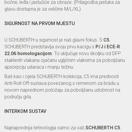
bočne, leđa i jastučiće za obraze. (Prilagodba jastuka za
glavu dostupna je za veličine M/L/XL).
SIGURNOST NA PRVOM MJESTU
U SCHUBERTH-u sigurnost je naš glavni fokus. S
C5
,
SCHUBERTH predstavlja svoju prvu kacigu s
P/J i ECE-R
22.06 homologacijom
. To uključuje novu školjku od DFP
staklenih vlakana ojačanu ugljičnim vlaknima za poboljšanu
apsorpciju udaraca i manju težinu.
Baš kao i cijela SCHUBERTH kolekcija, C5 ima prednosti
Anti-Roll-Off-sustava povezanog s remenom za bradu u
novom naprednom položaju za poboljšanu udobnost na
području grla.
INTERKOM SUSTAV
Najnaprednija tehnologija samo za vaš
SCHUBERTH C5
.