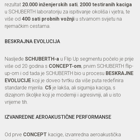
rezultat
20.000 inženjerskih sati
,
2000 testiranih kaciga
u SCHUBERTH laboratoriju za ispitivanje okoliša i vjetra, te
više od
400 sati probnih vožnji
u stvarnom svijetu na
njemačkim cestama.
BESKRAJNA EVOLUCIJA
Nasljeđe
SCHUBERTH-a
u Flip Up segmentu počelo je prije
više od 20 godina s
CONCEPT-om
, prvim SCHUBERTH flip-
up-om i od tada je SCHUBERTH bio u procesu
BESKRAJNE
EVOLUCIJE
koji je doveo tvrtku da više puta redefinira
standarde mjerila.
C5
je lakša, ali sigurnija kaciga, s
dizajnom školjke koji je moderniji i agresivniji, ali u isto
vrijeme tih.
IZVANREDNE AEROAKUSTIČNE PERFORMANSE
Od prve
CONCEPT
kacige, izvanredna aeroakustička