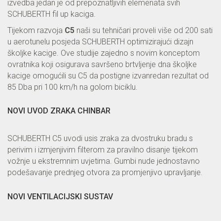
izvedba jedan je od prepoznatljivih elemenata svih
SCHUBERTH fil up kaciga.
Tijekom razvoja
C5
naši su tehničari proveli više od 200 sati
u aerotunelu posjeda SCHUBERTH optimizirajući dizajn
školjke kacige. Ove studije zajedno s novim konceptom
ovratnika koji osigurava savršeno brtvljenje dna školjke
kacige omogućili su C5 da postigne izvanredan rezultat od
85 Dba pri 100 km/h na golom biciklu.
NOVI UVOD ZRAKA CHINBAR
SCHUBERTH C5 uvodi usis zraka za dvostruku bradu s
perivim i izmjenjivim filterom za pravilno disanje tijekom
vožnje u ekstremnim uvjetima. Gumbi nude jednostavno
podešavanje prednjeg otvora za promjenjivo upravljanje.
NOVI VENTILACIJSKI SUSTAV