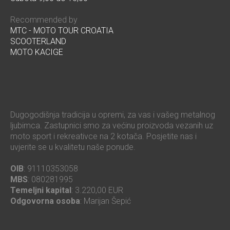
Recommended by
MTC - MOTO TOUR CROATIA
SCOOTERLAND
MOTO KACIGE
Dugogodišnja tradicija u opremi, za vas i vašeg metalnog
ljubimca. Zastupnici smo za većinu proizvoda vezanih uz
moto sport i rekreativce na 2 kotača. Posjetite nas i
uvjerite se u kvalitetu naše ponude.
OIB
: 91110353058
MBS
: 080281995
Temeljni kapital
: 3.220,00 EUR
Odgovorna osoba
: Marijan Šepić