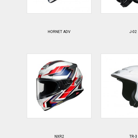
HORNET ADV
J-02
NXR2
TR-3