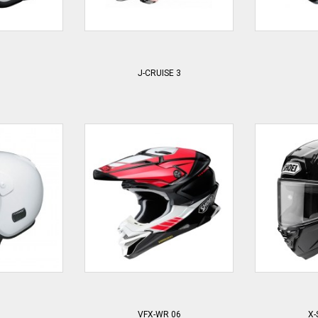
J-CRUISE 3
VFX-WR 06
X-