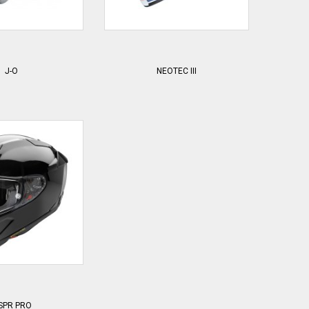
J-O
NEOTEC III
SPR PRO