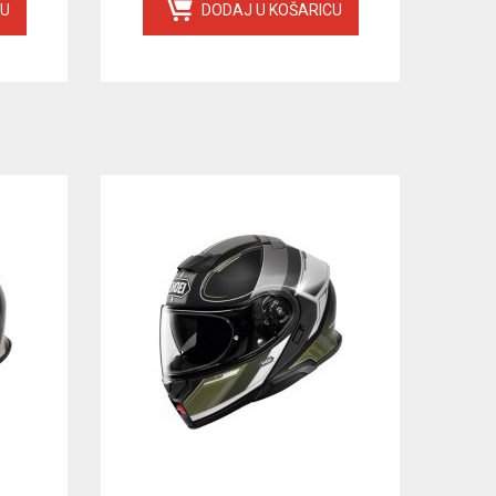
CU
DODAJ U KOŠARICU