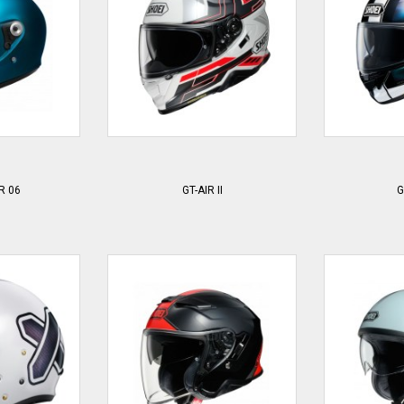
R 06
GT-AIR II
G