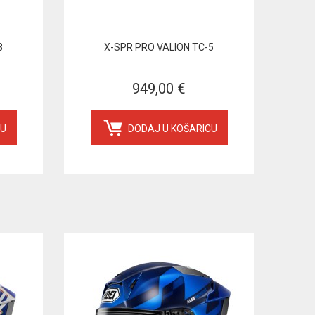
8
X-SPR PRO VALION TC-5
949,00 €
CU
DODAJ U KOŠARICU